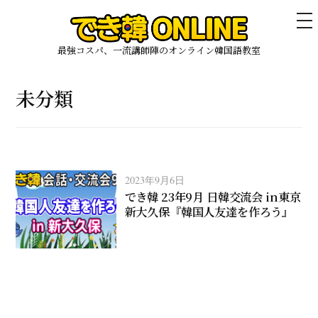
メ
ニ
ュ
最強コスパ、一流講師陣のオンライン韓国語教室
ー
コ
ン
未分類
テ
ン
ツ
へ
ス
2023年9月6日
でき韓 23年9月 日韓交流会 in東京
キ
新大久保『韓国人友達を作ろう』
ッ
プ