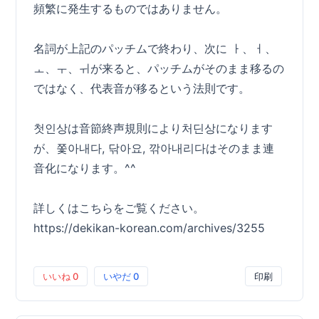
頻繁に発生するものではありません。
名詞が上記のパッチムで終わり、次に ㅏ、ㅓ、
ㅗ、ㅜ、ㅟが来ると、パッチムがそのまま移るの
ではなく、代表音が移るという法則です。
첫인상は音節終声規則により처딘상になります
が、쫓아내다, 닦아요, 깎아내리다はそのまま連
音化になります。^^
詳しくはこちらをご覧ください。
https://dekikan-korean.com/archives/3255
いいね
0
いやだ
0
印刷