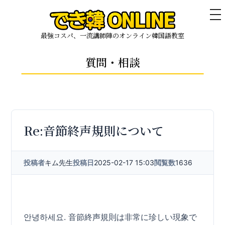
メ
ニ
コ
ュ
最強コスパ、一流講師陣のオンライン韓国語教室
ー
ン
テ
質問・相談
ン
ツ
へ
ス
キ
Re:音節終声規則について
ッ
プ
投稿者
キム先生
投稿日
2025-02-17 15:03
閲覧数
1636
안녕하세요. 音節終声規則は非常に珍しい現象で