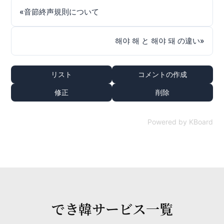
«
音節終声規則について
해야 해 と 해야 돼 の違い
»
リスト
コメントの作成
修正
削除
Powered by KBoard
でき韓サービス一覧