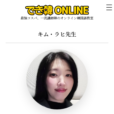
メ
ニ
ュ
最強コスパ、一流講師陣のオンライン韓国語教室
ー
キム・ラヒ
先生
コ
ン
テ
ン
ツ
へ
ス
キ
ッ
プ