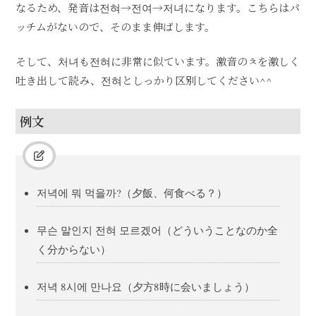
なるため、発音は전혀→전여→저녀になります。こちらはパ
ッチムがないので、そのまま伸ばします。
そして、처녀も전혀に非常に似ています。激音のㅊを激しく
吐き出して読み、전혀としっかり区別してください^^
例文
저녁에 뭐 먹을까?（夕飯、何食べる？）
무슨 말인지 전혀 모르겠어（どういうことなのか全
く分からない）
저녁 8시에 만나요（夕方8時に会いましょう）