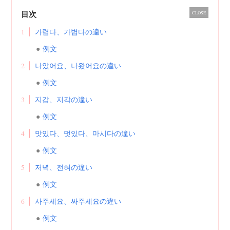
目次
CLOSE
1
가렵다、가볍다の違い
例文
2
나았어요、나왔어요の違い
例文
3
지갑、지각の違い
例文
4
맛있다、멋있다、마시다の違い
例文
5
저녁、전혀の違い
例文
6
사주세요、싸주세요の違い
例文