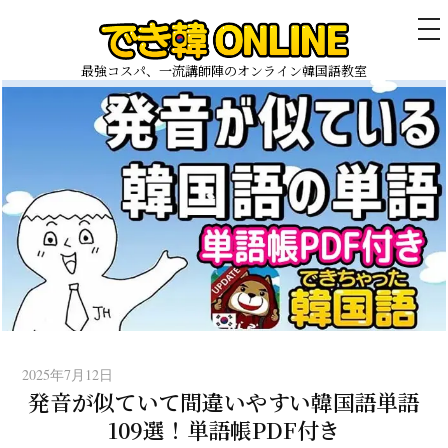
メ
ニ
ュ
最強コスパ、一流講師陣のオンライン韓国語教室
ー
コ
ン
テ
ン
ツ
へ
ス
キ
ッ
プ
2025年7月12日
発音が似ていて間違いやすい韓国語単語
109選！単語帳PDF付き