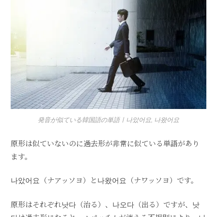
発音が似ている韓国語の単語ㅣ나았어요, 나왔어요
原形は似ていないのに過去形が非常に似ている単語があり
ます。
나았어요（ナアッソヨ）と나왔어요（ナワッソヨ）です。
原形はそれぞれ낫다（治る）、나오다（出る）ですが、낫