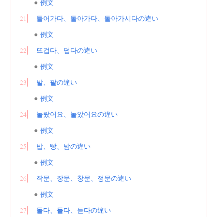
例文
21
들어가다、돌아가다、돌아가시다の違い
例文
22
뜨겁다、덥다の違い
例文
23
발、팔の違い
例文
24
놀랐어요、놀았어요の違い
例文
25
밥、빵、밤の違い
例文
26
작문、장문、창문、정문の違い
例文
27
돌다、들다、듣다の違い