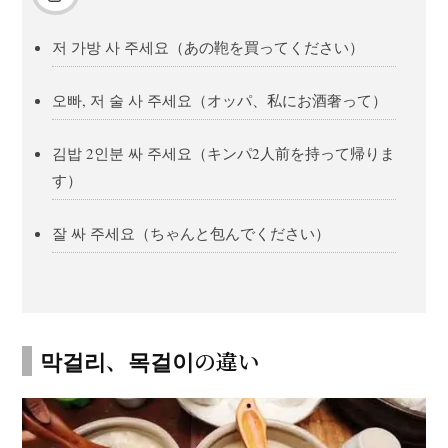
저 가방 사 주세요（あの鞄を買ってください）
오빠, 저 술 사 주세요（オッパ、私にお酒奢って）
김밥 2인분 싸 주세요（キンパ2人前を持って帰りま
す）
잘 싸 주세요（ちゃんと包んでください）
막걸리、목걸이の違い