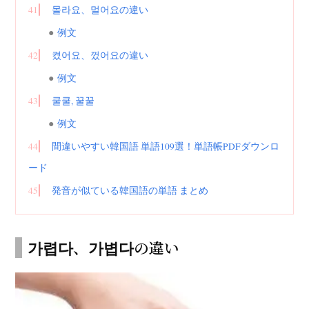
41
몰라요、멀어요の違い
例文
42
켰어요、껐어요の違い
例文
43
쿨쿨, 꿀꿀
例文
44
間違いやすい韓国語 単語109選！単語帳PDFダウンロ
ード
45
発音が似ている韓国語の単語 まとめ
가렵다、가볍다の違い