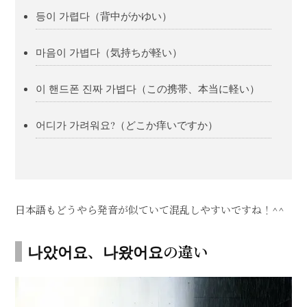
등이 가렵다（背中がかゆい）
마음이 가볍다（気持ちが軽い）
이 핸드폰 진짜 가볍다（この携帯、本当に軽い）
어디가 가려워요?（どこか痒いですか）
日本語もどうやら発音が似ていて混乱しやすいですね！^^
나았어요、나왔어요の違い