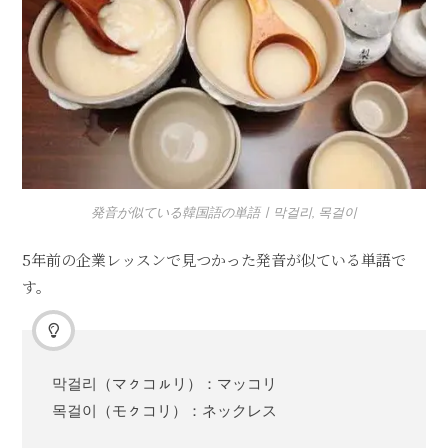
発音が似ている韓国語の単語ㅣ막걸리, 목걸이
5年前の企業レッスンで見つかった発音が似ている単語で
す。
막걸리（マㇰコㇽリ）：マッコリ
목걸이（モㇰコリ）：ネックレス