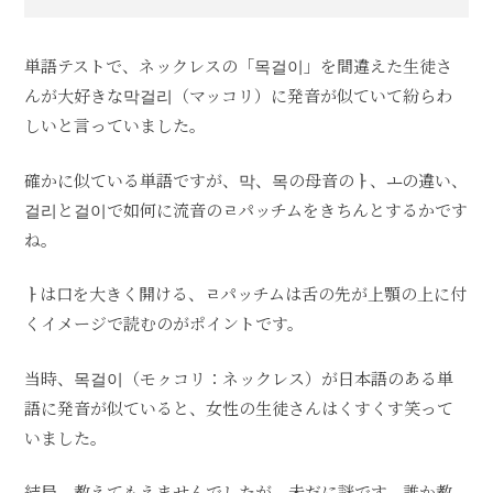
単語テストで、ネックレスの「목걸이」を間違えた生徒さ
んが大好きな막걸리（マッコリ）に発音が似ていて紛らわ
しいと言っていました。
確かに似ている単語ですが、막、목の母音のㅏ、ㅗの違い、
걸리と걸이で如何に流音のㄹパッチムをきちんとするかです
ね。
ㅏは口を大きく開ける、ㄹパッチムは舌の先が上顎の上に付
くイメージで読むのがポイントです。
当時、목걸이（モㇰコリ：ネックレス）が日本語のある単
語に発音が似ていると、女性の生徒さんはくすくす笑って
いました。
結局、教えてもえませんでしたが、未だに謎です。誰か教