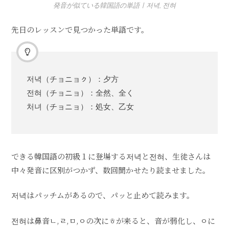
発音が似ている韓国語の単語ㅣ저녁, 전혀
先日のレッスンで見つかった単語です。
저녁（チョニョㇰ）：夕方
전혀（チョニョ）：全然、全く
처녀（チョニョ）：処女、乙女
できる韓国語の初級１に登場する저녁と전혀、生徒さんは
中々発音に区別がつかず、数回聞かせたり読ませました。
저녁はパッチムがあるので、パッと止めて読みます。
전혀は鼻音ㄴ,ㄹ,ㅁ,ㅇの次にㅎが来ると、音が弱化し、ㅇに