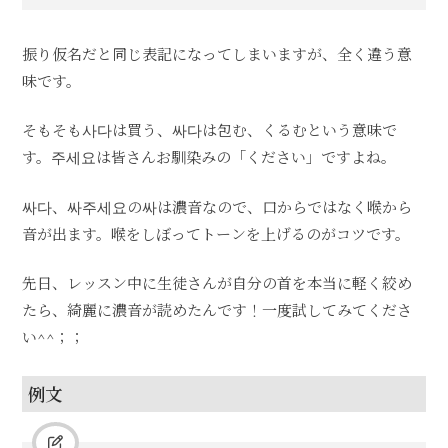
振り仮名だと同じ表記になってしまいますが、全く違う意
味です。
そもそも사다は買う、싸다は包む、くるむという意味で
す。주세요は皆さんお馴染みの「ください」ですよね。
싸다、싸주세요の싸は濃音なので、口からではなく喉から
音が出ます。喉をしぼってトーンを上げるのがコツです。
先日、レッスン中に生徒さんが自分の首を本当に軽く絞め
たら、綺麗に濃音が読めたんです！一度試してみてくださ
い^^；；
例文