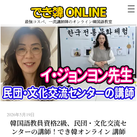
メ
ニ
ュ
最強コスパ、一流講師陣のオンライン韓国語教室
ー
コ
ン
テ
ン
ツ
へ
ス
キ
ッ
プ
2026年5月19日
韓国語教員資格2級、民団・文化交流セ
ンターの講師！でき韓オンライン 講師