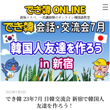
メ
ニ
ュ
最強コスパ、一流講師陣のオンライン韓国語教室
ー
コ
ン
テ
ン
ツ
へ
ス
キ
ッ
プ
2023年7月5日
でき韓 23年7月 日韓交流会 新宿で韓国人
友達を作ろう！