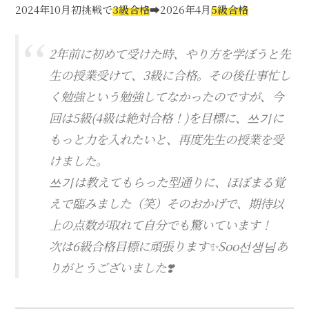
2024年10月初挑戦で
3級合格
➡2026年4月
5級合格
2年前に初めて受けた時、やり方を学ぼうと先
生の授業受けて、3級に合格。その後仕事忙し
く勉強という勉強してなかったのですが、今
回は5級(4級は絶対合格！)を目標に、쓰기に
もっと力を入れたいと、再度先生の授業を受
けました。
쓰기は教えてもらった型通りに、ほぼまる覚
えで臨みました（笑）そのおかげで、期待以
上の点数が取れて自分でも驚いています！
次は6級合格目標に頑張ります✨Soo선생님あ
りがとうございました❣️