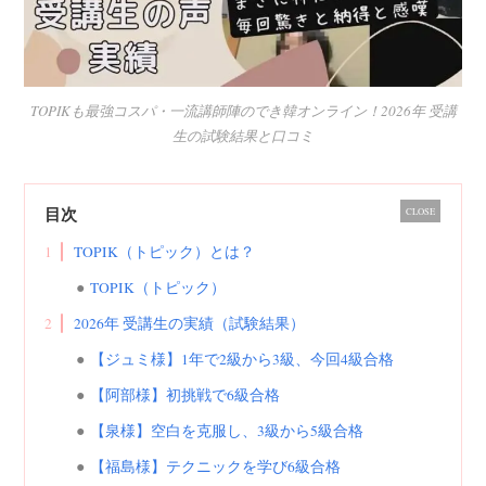
TOPIKも最強コスパ・一流講師陣のでき韓オンライン！2026年 受講
生の試験結果と口コミ
目次
CLOSE
1
TOPIK（トピック）とは？
TOPIK（トピック）
2
2026年 受講生の実績（試験結果）
【ジュミ様】1年で2級から3級、今回4級合格
【阿部様】初挑戦で6級合格
【泉様】空白を克服し、3級から5級合格
【福島様】テクニックを学び6級合格