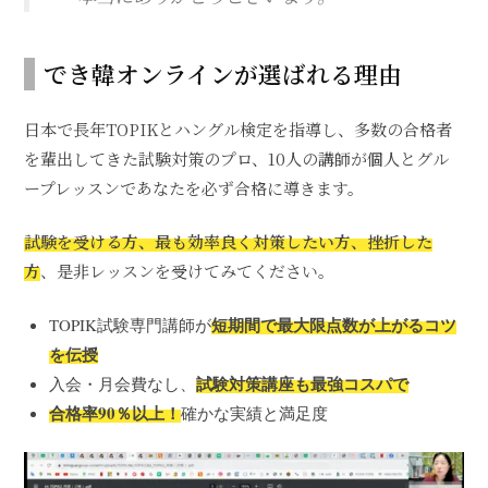
でき韓オンラインが選ばれる理由
日本で長年TOPIKとハングル検定を指導し、多数の合格者
を輩出してきた試験対策のプロ、10人の講師が個人とグル
ープレッスンであなたを必ず合格に導きます。
試験を受ける方、最も効率良く対策したい方、挫折した
方
、是非レッスンを受けてみてください。
短期間で最大限点数が上がるコツ
TOPIK試験専門講師が
を伝授
試験対策講座も最強コスパで
入会・月会費なし、
合格率90％以上！
確かな実績と満足度