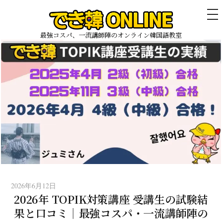
メ
ニ
ュ
最強コスパ、一流講師陣のオンライン韓国語教室
ー
コ
ン
テ
ン
ツ
へ
ス
キ
ッ
プ
2026年6月12日
2026年 TOPIK対策講座 受講生の試験結
果と口コミ｜最強コスパ・一流講師陣の